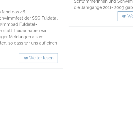
9
Schwimmerinnen und Schwimme
die Jahrgänge 2011- 2009 gab 
 fand das 46.
We
chwimmfest der SSG Fuldatal
wimmbad Fuldatal-
n statt. Leider haben wir
niger Meldungen als im
lten, so dass wir uns auf einen
Weiter lesen