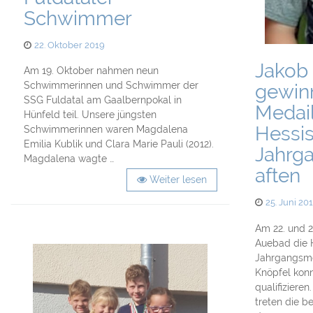
Schwimmer
Posted
22. Oktober 2019
on
Jakob
Am 19. Oktober nahmen neun
Schwimmerinnen und Schwimmer der
gewin
SSG Fuldatal am Gaalbernpokal in
Medail
Hünfeld teil. Unsere jüngsten
Hessi
Schwimmerinnen waren Magdalena
Emilia Kublik und Clara Marie Pauli (2012).
Jahrg
Magdalena wagte …
aften
Weiter lesen
Posted
25. Juni 20
on
Am 22. und 2
Auebad die 
Jahrgangsme
Knöpfel kon
qualifiziere
treten die 