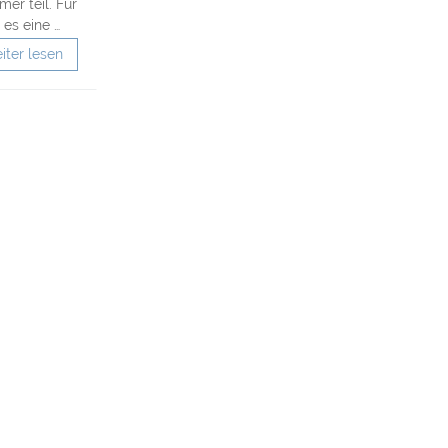
r teil. Für
es eine …
iter lesen