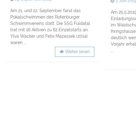
Posted
3. Juni 201
on
on
Am 21. und 22. September fand das
Am 25.5.2019
Pokalschwimmen des Rotenburger
Einladungss
Schwimmvereins statt. Die SSG Fuldatal
im Waldsch
trat mit 16 Aktiven zu 62 Einzelstarts an.
Ihringshause
Ylva Wacker und Felix Mazassek (2014)
deutlich we
waren …
Vorjahr erha
…
Weiter lesen