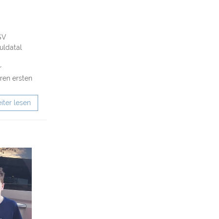
SV
uldatal
r
en ersten
iter lesen