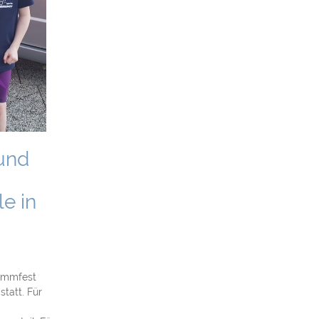
und
e in
wimmfest
tatt. Für