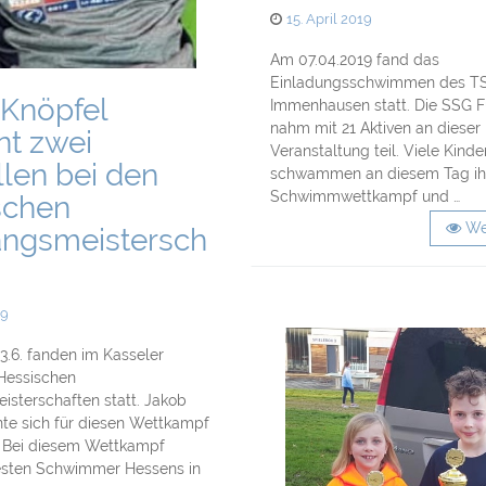
Posted
15. April 2019
on
Am 07.04.2019 fand das
Einladungsschwimmen des T
 Knöpfel
Immenhausen statt. Die SSG F
nahm mit 21 Aktiven an dieser
nt zwei
Veranstaltung teil. Viele Kinde
len bei den
schwammen an diesem Tag ihr
Schwimmwettkampf und …
schen
We
angsmeistersch
19
3.6. fanden im Kasseler
Hessischen
isterschaften statt. Jakob
nte sich für diesen Wettkampf
n. Bei diesem Wettkampf
besten Schwimmer Hessens in