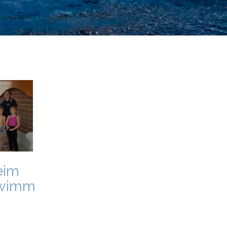
eim
hwimm