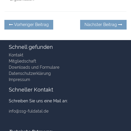
Beitragsnavigation
Vorheriger
Nä
Vorheriger Beitrag
Nächster Beitrag
Beitrag:
Be
Schnell gefunden
Kontakt
Mitgliedschaft
Downloads und Formulare
Datenschutzerklärung
Impressum
Schneller Kontakt
Schreiben Sie uns eine Mail an:
info@ssg-fuldatal.de