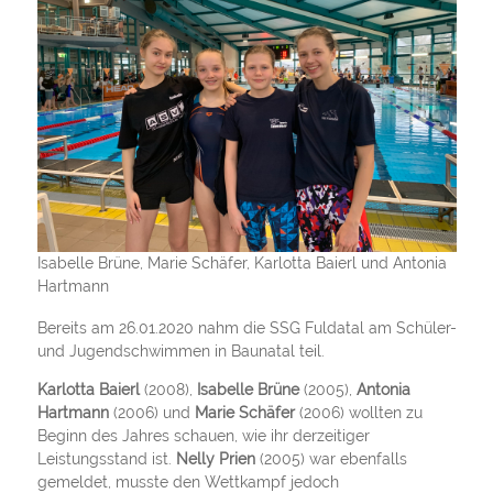
Isabelle Brüne, Marie Schäfer, Karlotta Baierl und Antonia
Hartmann
Bereits am 26.01.2020 nahm die SSG Fuldatal am Schüler-
und Jugendschwimmen in Baunatal teil.
Karlotta Baierl
(2008),
Isabelle Brüne
(2005),
Antonia
Hartmann
(2006) und
Marie Schäfer
(2006) wollten zu
Beginn des Jahres schauen, wie ihr derzeitiger
Leistungsstand ist.
Nelly Prien
(2005) war ebenfalls
gemeldet, musste den Wettkampf jedoch