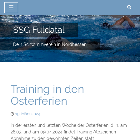
☰
Zum
Inhalt
SSG Fuldatal
springen
Dein Schwimmverein in Nordhessen
Training in den
Osterferien
Posted
19. März 2024
on
In der ersten und letzten Woche der Osterferien, d. h. am
26.03. und am 09.04.2024 findet Training/Abzeichen
Abnahme zu den gewohnten Zeiten statt.