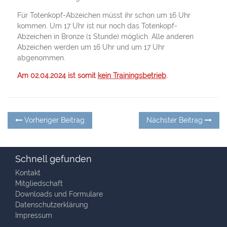
Für Totenkopf-Abzeichen müsst ihr schon um 16 Uhr
kommen. Um 17 Uhr ist nur noch das Totenkopf-
Abzeichen in Bronze (1 Stunde) möglich. Alle anderen
Abzeichen werden um 16 Uhr und um 17 Uhr
abgenommen.
Am 02.04.2024 ist somit
kein Trainingsbetrieb
.
Beitragsnavigation
Vorheriger
Nä
Vorheriger Beitrag
Nächster Beitrag
Beitrag:
Be
Schnell gefunden
Kontakt
Mitgliedschaft
Downloads und Formulare
Datenschutzerklärung
Impressum