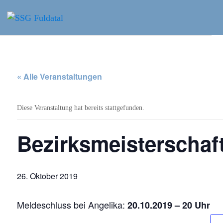
SSG Fuldatal
Zum
Inhalt
Dein Schwimmverein in Nordhessen
springen
« Alle Veranstaltungen
Diese Veranstaltung hat bereits stattgefunden.
Bezirksmeisterschaf
26. Oktober 2019
Meldeschluss bei Angelika:
20.10.2019 – 20 Uhr