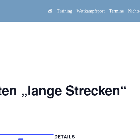
Startseite
Training
Wettkampfsport
Termine
Nicht
ten „lange Strecken“
DETAILS