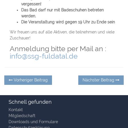
vergessen!
Das Bad darf nur mit Badeschuhen betreten
werden.
Die Veranstaltung wird gegen 19 Uhr zu Ende sein
Wir freuen uns auf alle Aktiven, die teilnehmen und viele
Zuschauer!
Anmeldung bitte per Mail an :
info@ssg-fuldatal.de
Beitragsnavigation
Vorheriger
Nä
Vorheriger Beitrag
Nächster Beitrag
Beitrag:
Be
Schnell gefunden
Kontakt
Mitgliedschaft
Downloads und Formulare
Datenschutzerklärung