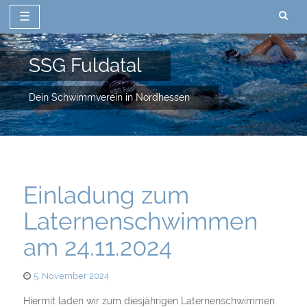
☰
Zum
Inhalt
SSG Fuldatal
springen
Dein Schwimmverein in Nordhessen
Einladung zum
Laternenschwimmen
am 24.11.2024
Posted
5. November 2024
on
Hiermit laden wir zum diesjährigen Laternenschwimmen