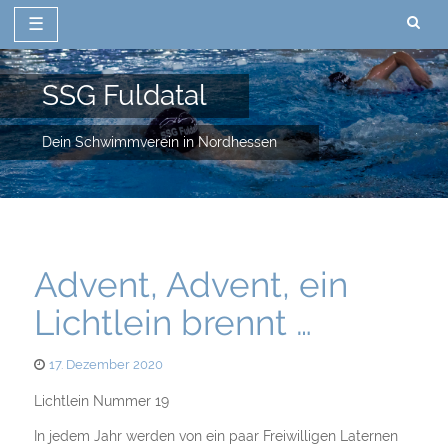
☰
Zum
Inhalt
SSG Fuldatal
springen
Dein Schwimmverein in Nordhessen
Advent, Advent, ein
Lichtlein brennt …
Posted
17. Dezember 2020
on
Lichtlein Nummer 19
In jedem Jahr werden von ein paar Freiwilligen Laternen