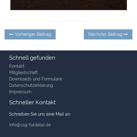
Beitragsnavigation
Vorheriger
Nä
Vorheriger Beitrag
Nächster Beitrag
Beitrag:
Be
Schnell gefunden
Kontakt
Mitgliedschaft
Downloads und Formulare
Datenschutzerklärung
Impressum
Schneller Kontakt
Schreiben Sie uns eine Mail an:
info@ssg-fuldatal.de