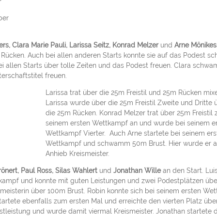
ber
rs, Clara Marie Pauli, Larissa Seitz, Konrad Melzer
und
Arne Mönike
Rücken. Auch bei allen anderen Starts konnte sie auf das Podest s
i allen Starts über tolle Zeiten und das Podest freuen. Clara schw
erschaftstitel freuen.
Larissa trat über die 25m Freistil und 25m Rücken mix
Larissa wurde über die 25m Freistil Zweite und Dritte 
die 25m Rücken. Konrad Melzer trat über 25m Freistil 
seinem ersten Wettkampf an und wurde bei seinem e
Wettkampf Vierter. Auch Arne startete bei seinem ers
Wettkampf und schwamm 50m Brust. Hier wurde er a
Anhieb Kreismeister.
rönert, Paul Ross, Silas Wahlert
und
Jonathan Wille
an den Start. Lui
kampf und konnte mit guten Leistungen und zwei Podestplätzen üb
smeisterin über 100m Brust. Robin konnte sich bei seinem ersten We
startete ebenfalls zum ersten Mal und erreichte den vierten Platz übe
estleistung und wurde damit viermal Kreismeister. Jonathan startete 