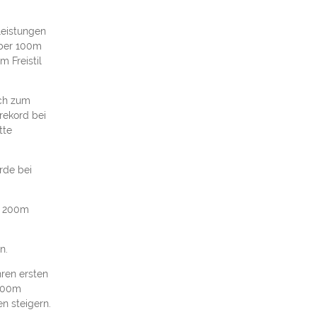
leistungen
über 100m
 Freistil
ich zum
rekord bei
tte
rde bei
er 200m
n.
hren ersten
 200m
n steigern.