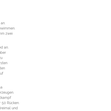
s
an.
chwimmen.
amm zwei
ed an.
über
zu
rsten
ten
uf
sa
erzeugen.
ttkampf
r 50 Rücken.
dreimal und