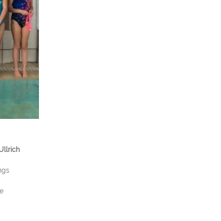
Ullrich
ngs
e