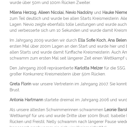
wurde über 50m und 100m Rücken Zweiter.
Milena Herzog, Aileen Nicolai, Nevio Nadolny
und
Hauke Niem
zum Teil deutlich und wurde bei allen Starts Kreismeisterin. A
Lagen. Nevio zeigte ebenfalls tolle Leistungen und wurde auch 
und verbesserte sich um 10 Sekunden und wurde damit Kreisme
Im Jahrgang 2009 wurden wir durch
Ella Sofie Koch, Ana Belen
ersten Mal über 200m Lagen an den Start und wurde hier und be
allen Starts und wurde damit fünffache Kreismeisterin. Auch A
schwamm zum ersten Mal seit längerer Zeit einen Wettkampf u
Den Jahrgang 2008 repräsentierte
Karlotta Melzer
für die SSG. 
großer Konkurrenz Kreismeisterin über 50m Rücken.
Greta Florin
war unsere Vertreterin im Jahrgang 2007. Sie konnt
Brust.
Antonia Hartmann
startete dreimal im Jahrgang 2006 und wurde
Als unsere ältesten Schwimmerinnen schwammen
Leonie Barsk
Wettkampf für uns und wurde Dritte über 100m Brust. Isabelle 
Rücken und Freistil. Nelly schwamm nach längerer Pause wieder