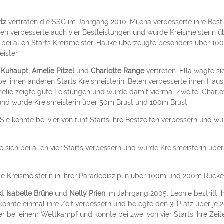
etz
vertraten die SSG im Jahrgang 2010. Milena verbesserte ihre Best
ileen verbesserte auch vier Bestleistungen und wurde Kreismeisterin 
bei allen Starts Kreismeister. Hauke überzeugte besonders über 100m
ister.
 Kuhaupt, Amelie Pitzel
und
Charlotte Range
vertreten. Ella wagte s
i ihren anderen Starts Kreismeisterin. Belen verbesserte ihren Haus
melie zeigte gute Leistungen und wurde damit viermal Zweite. Charlo
nd wurde Kreismeisterin über 50m Brust und 100m Brust.
Sie konnte bei vier von fünf Starts ihre Bestzeiten verbessern und wu
e sich bei allen vier Starts verbessern und wurde Kreismeisterin üb
 Kreismeisterin in ihrer Paradedisziplin über 100m und 200m Rücke
i
,
Isabelle Brüne
und
Nelly Prien
im Jahrgang 2005. Leonie bestritt i
konnte einmal ihre Zeit verbessern und belegte den 3. Platz über je
 bei einem Wettkampf und konnte bei zwei von vier Starts ihre Zeite