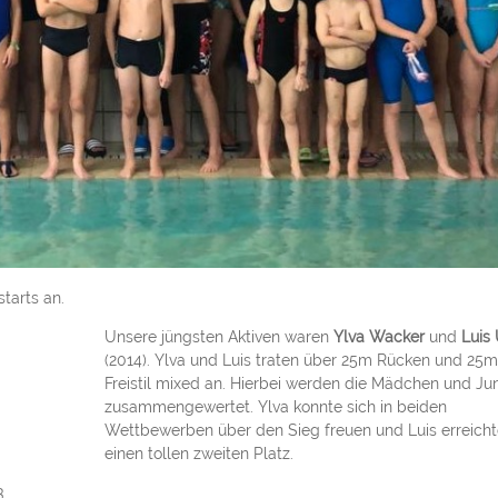
starts an.
Unsere jüngsten Aktiven waren
Ylva Wacker
und
Luis 
(2014). Ylva und Luis traten über 25m Rücken und 25m
Freistil mixed an. Hierbei werden die Mädchen und Ju
zusammengewertet. Ylva konnte sich in beiden
Wettbewerben über den Sieg freuen und Luis erreicht
einen tollen zweiten Platz.
3