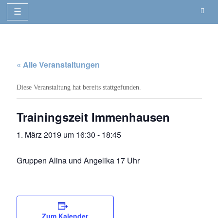
SSG Fuldatal
☰
Zum
Dein Schwimmverein in Nordhessen
Inhalt
springen
« Alle Veranstaltungen
Diese Veranstaltung hat bereits stattgefunden.
Trainingszeit Immenhausen
1. März 2019 um 16:30
-
18:45
Gruppen Alina und Angelika 17 Uhr
Zum Kalender