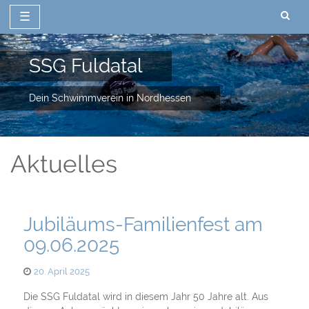
☰
Zum
Inhalt
SSG Fuldatal
springen
Dein Schwimmverein in Nordhessen
Aktuelles
Jubiläums-Familienfest am
09.06.2025
Posted
20. April 2025
on
Die SSG Fuldatal wird in diesem Jahr 50 Jahre alt. Aus