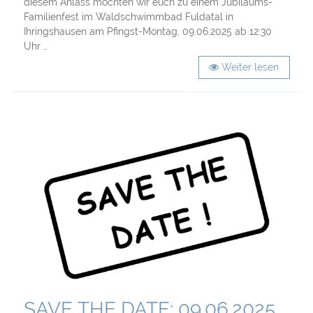
diesem Anlass möchten wir euch zu einem Jubiläums-
Familienfest im Waldschwimmbad Fuldatal in
Ihringshausen am Pfingst-Montag, 09.06.2025 ab 12:30
Uhr …
Weiter lesen
SAVE THE DATE: 09.06.2025