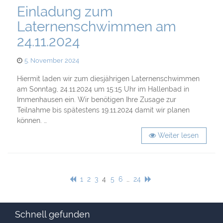
Einladung zum
Laternenschwimmen am
24.11.2024
Posted
5. November 2024
on
Hiermit laden wir zum diesjährigen Laternenschwimmen
am Sonntag, 24.11.2024 um 15:15 Uhr im Hallenbad in
Immenhausen ein. Wir benötigen Ihre Zusage zur
Teilnahme bis spätestens 19.11.2024 damit wir planen
können. …
Weiter lesen
Seitennummerierung
Seite
Seite
Seite
Seite
Seite
Seite
Seite
1
2
3
4
5
6
…
24
der
Beiträge
Schnell gefunden